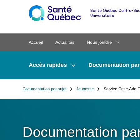
Info-RLS - Des nouvelles de votre réseau
Santé Québec Centre-Sud
local de services
Universitaire
Itinérance
Accueil
Actualités
Nous joindre
Rougeole
Accès rapides
Documentation par
Vaccination et dépistage
Documentation par sujet
Jeunesse
Service Crise-Ado-
Fil
d'Ariane
Documentation par