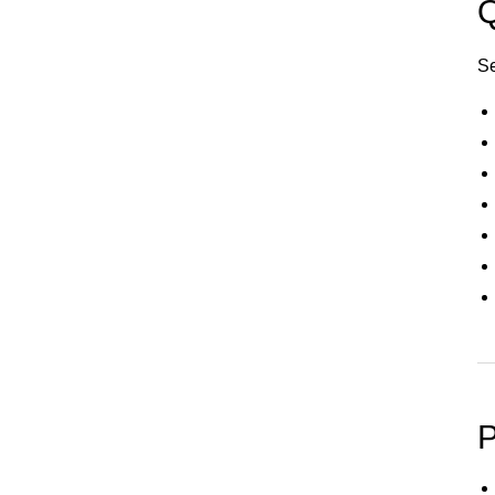
Q
Se
P