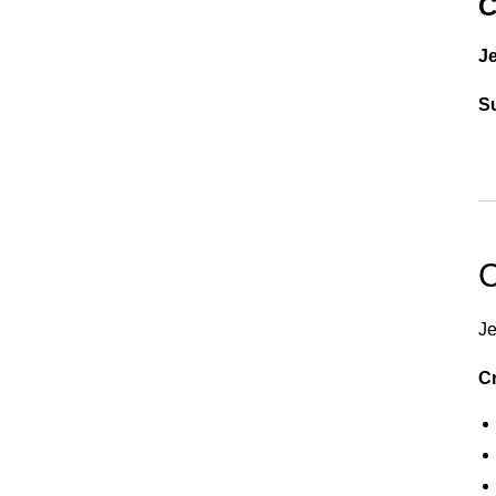
C
J
S
C
Je
Cr